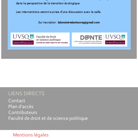
dans la perspectiv
e de la tr
ansition écologique.
Les inter
ventions ser
ont suivies d’une discussion a
vec la salle.
Sur inscription :
 laboratoiredanteuvsq@gmail.com
LIENS DIRECTS
Contact
Plan d'accès
Contributeurs
Faculté de droit et de science politique
Mentions légales