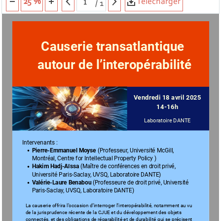
Télécharger
25 %
/
1
Causerie transatlantique
autour de l’interopérabilité
Vendredi 18 avril 2025
14-16h
Laboratoire DANTE
Intervenants :
Pierre-Emmanuel Moyse
 (Professeur, Université McGill,
Montréal, Centre for Intellectual Property Policy )
Hakim Hadj-Aïssa
 (Maître de conférences en droit privé,
Université Paris-Saclay, UVSQ, Laboratoire DANTE)
Valérie-Laure Benabou 
(Professeure de droit privé, Université
Paris-Saclay, UVSQ, Laboratoire DANTE)
La causerie offrir
a l’occasion d’interr
oger l’inter
opérabilité, notamment au vu
de la jurisprudence r
écente de la CJUE et du dé
veloppement des objets
connectés, et des obligations de r
éparabilité et de dur
abilité qui se pr
écisent