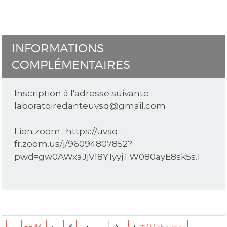
INFORMATIONS
COMPLÉMENTAIRES
Inscription à l'adresse suivante :
laboratoiredanteuvsq@gmail.com
Lien zoom : https://uvsq-
fr.zoom.us/j/96094807852?
pwd=gw0AWxaJjVl8Y1yyjTW080ayE8sk5s.1