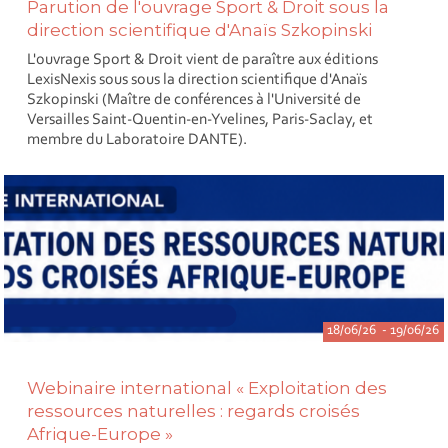
Parution de l'ouvrage Sport & Droit sous la
direction scientifique d'Anaïs Szkopinski
L'ouvrage Sport & Droit vient de paraître aux éditions
LexisNexis sous sous la direction scientifique d'Anaïs
Szkopinski (Maître de conférences à l'Université de
Versailles Saint-Quentin-en-Yvelines, Paris-Saclay, et
membre du Laboratoire DANTE).
18/06/26 - 19/06/26
Webinaire international « Exploitation des
ressources naturelles : regards croisés
Afrique-Europe »