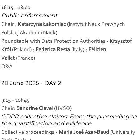
16:15 - 18:00
Public enforcement
Chair :
Katarzyna Łakomiec (
Instytut Nauk Prawnych
Polskiej Akademii Nauk)
Roundtable with Data Protection Authorities -
Krzysztof
Król
(Poland) ;
Federica Resta
(Italy) ;
Félicien
Vallet
(France)
Q&A
20 June 2025 - DAY 2
9:15 - 10h45
Chair:
Sandrine Clavel
(UVSQ)
GDPR collective claims: From the proceeding to
the quantification and evidence
Collective proceedings -
Maria José Azar-Baud
(University