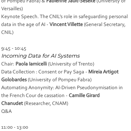
of Pompeu Fabra) &
Fabienne Jault-Seseke
(University of
Versailles)
Keynote Speech. The CNIL’s role in safeguarding personal
data in the age of AI -
Vincent Villette
(General Secretary,
CNIL)
9:45 - 10:45
Incoming Data for AI Systems
Chair:
Paola Iamicelli
(University of Trento)
Data Collection : Consent or Pay Saga -
Mireia Artigot
Golobardes
(University of Pompeu Fabra)
Automating Anonymity: AI-Driven Pseudonymisation in
the French Cour de cassation -
Camille Girard
Chanudet
(Researcher, CNAM)
Q&A
11:00 - 13:00