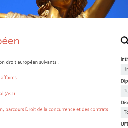
péen
Inti
on droit européen suivants :
affaires
Di
l (ACI)
Dis
en, parcours Droit de la concurrence et des contrats
UFR