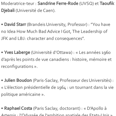
Moderatrice-teur :
Sandrine Ferre-Rode
(UVSQ) et
Taoufik
Djebali
(Université de Caen).
•
David Starr
(Brandeis University, Professor) : ”
You have
no Idea How Much Bad Advice I Got
, The Leadership of
JFK and LBJ: character and consequences”.
•
Yves Laberge
(Université d’Ottawa) : «
Les années 1960
d’après les points de vue canadiens : histoire, mémoire et
reconfigurations
».
•
Julien Boudon
(Paris-Saclay, Professeur des Universités) :
«
L’élection présidentielle de 1964 : un tournant dans la vie
politique américaine
».
•
Raphael Costa
(Paris Saclay, doctorant) : «
D’Apollo à
Artemis : l’Odyssée de l’ambition spatiale des Etats-Unis
».