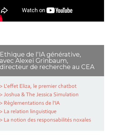
Ethique de l'IA générative,
avec Alexei Grinbaum,
directeur de recherche au CEA
> L'effet Eliza, le premier chatbot
> Joshua & The Jessica Simulation
> Règlementations de l'IA
> La relation linguistique
> La notion des responsabilités noxales