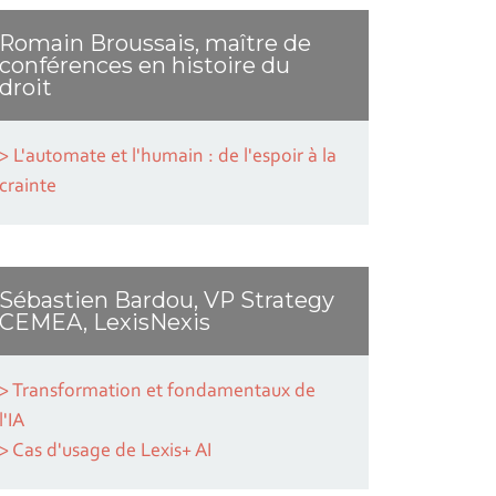
Romain Broussais, maître de
conférences en histoire du
droit
> L'automate et l'humain : de l'espoir à la
crainte
Sébastien Bardou, VP Strategy
CEMEA, LexisNexis
> Transformation et fondamentaux de
l'IA
> Cas d'usage de Lexis+ AI