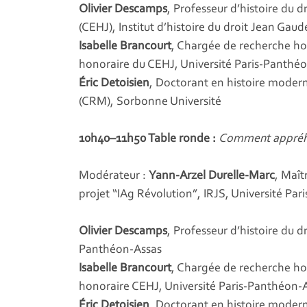
Olivier Descamps
, Professeur d’histoire du d
(CEHJ), Institut d’histoire du droit Jean Ga
Isabelle Brancourt
, Chargée de recherche hon
honoraire du CEHJ, Université Paris-Panthé
Éric Detoisien
, Doctorant en histoire mode
(CRM), Sorbonne Université
10h40–11h50 Table ronde :
Comment appréhen
Modérateur :
Yann-Arzel Durelle-Marc
, Maît
projet “IAg Révolution”, IRJS, Université P
Olivier Descamps
, Professeur d’histoire du d
Panthéon-Assas
Isabelle Brancourt
, Chargée de recherche hon
honoraire CEHJ, Université Paris-Panthéon-
Éric Detoisien
, Doctorant en histoire mode